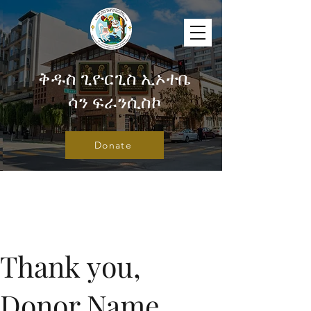
ቅዱስ ጊዮርጊስ ኢኦተቤ
ሳን ፍራንሲስኮ
Donate
Thank you,
Donor Name